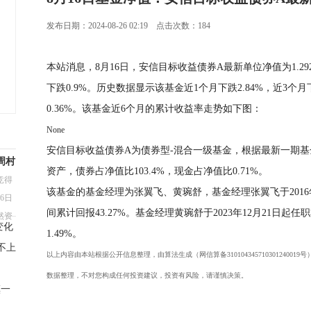
发布日期：2024-08-26 02:19 点击次数：184
本站消息，8月16日，安信目标收益债券A最新单位净值为1.292
下跌0.9%。历史数据显示该基金近1个月下跌2.84%，近3个月下
0.36%。该基金近6个月的累计收益率走势如下图：
None
安信目标收益债券A为债券型-混合一级基金，根据最新一期
周村
资产，债券占净值比103.4%，现金占净值比0.71%。
竞得
该基金的基金经理为张翼飞、黄琬舒，基金经理张翼飞于2016
6日
间累计回报43.27%。基金经理黄琬舒于2023年12月21日
然资
变化
1.49%。
不上
以上内容由本站根据公开信息整理，由算法生成（网信算备310104345710301240
数据整理，不对您构成任何投资建议，投资有风险，请谨慎决策。
镇一