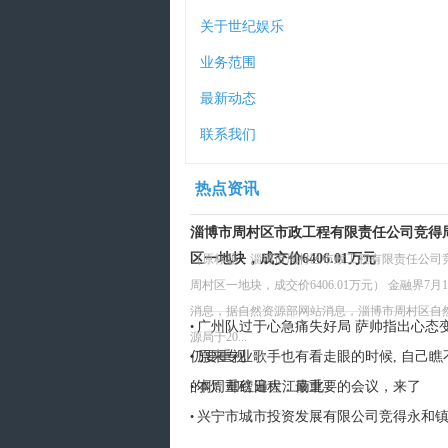
关于世纪娱乐
业务范围
最新动态
联系我们
热点资讯
淄博市周村区市政工程有限责任公司竞得
区一地块，成交价6406.01万元
（原标题：淄博市周村区市政工程有限责任公司
周村区一地块，成交价6406.01万元） 金融界7月1
消息，据自然资源部网站消息，淄博市周村区自
广州队过于心急痛失好局 萨帅指出心态
•
源局于20...
仍要重视
原来专业歌手也有看走眼的时候, 自己瞧
•
的歌, 却红遍大江南北
本周重磅日程：最重要的会议，来了
•
兴宁市城市投资发展有限公司竞得永和
•
地块，成交价1540.35万元