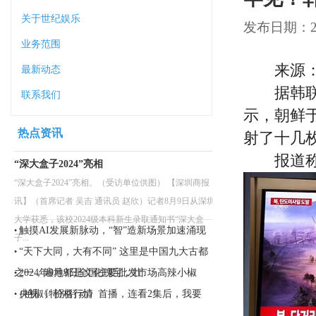
关于世纪娱乐
发布日期：202
业务范围
来源：
最新动态
据韩联社
联系我们
示，朝鲜
热点资讯
射了十几
报道称，
“深大盒子2024”亮相
“深大盒子2024”亮相。（受访单位供图） 【深圳商报
讯】（首席记者 吴吉 通讯员 赵欣）记者8月9日从深圳
大学获悉，该校2024级本科新生录取通知书“深大盒
触摸AI发展新脉动，“智”造新场景加速涌现
•
子...
“天下大同，大有不同” 这里是中国九大古都
•
之一，遍地都是文化瑰宝，壮
2024年9月9日全国主要批发市场高辣小椒
•
（艳椒）价格行情
央视《特别行动》首播，连看2集后，我要
•
说：央视这回又押对了宝