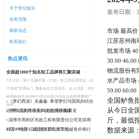
关于世纪娱乐
发布日期：202
业务范围
市场 最高价 
最新动态
江苏苏州南环桥
联系我们
批发市场 40
热点资讯
30.00 46
物流股份有限公
全国超1000个知名轻工品牌将汇聚滨城
水产品市场 4
7月13日，第十五届中国（大连）轻工商品博览会（以
下简称“轻博会”）预备会在大连召开。会上消息，本届
59.00 60.00
轻博会将于2024年11月21日至24日在大连世界博览广
全国鲈鱼
《梦幻西游》吴鑫鑫: 希望梦幻与国风的结合,
•
场举...
从今日全国
让游戏成为传承国风文化的新载体
中甲-石家庄功夫1-0战胜重庆铜梁龙
•
斤，最低报价
淄博市周村区市政工程有限责任公司竞得周
•
数据来源
村区一地块，成交价6135.29万元
2024年9月9日全国主要批发市场鲅鱼价格行
•
情