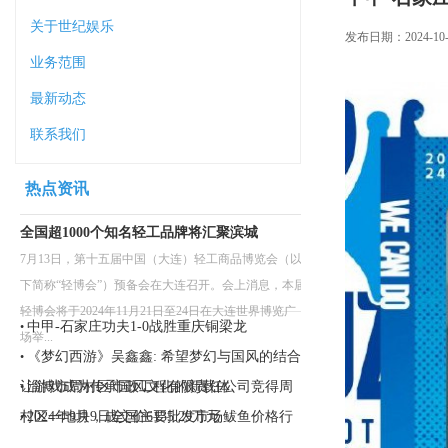
关于世纪娱乐
发布日期：2024-10-
业务范围
最新动态
联系我们
热点资讯
全国超1000个知名轻工品牌将汇聚滨城
7月13日，第十五届中国（大连）轻工商品博览会（以
下简称“轻博会”）预备会在大连召开。会上消息，本届
轻博会将于2024年11月21日至24日在大连世界博览广
中甲-石家庄功夫1-0战胜重庆铜梁龙
•
场举...
《梦幻西游》吴鑫鑫: 希望梦幻与国风的结合,
•
让游戏成为传承国风文化的新载体
淄博市周村区市政工程有限责任公司竞得周
•
村区一地块，成交价6135.29万元
2024年9月9日全国主要批发市场鲅鱼价格行
•
情